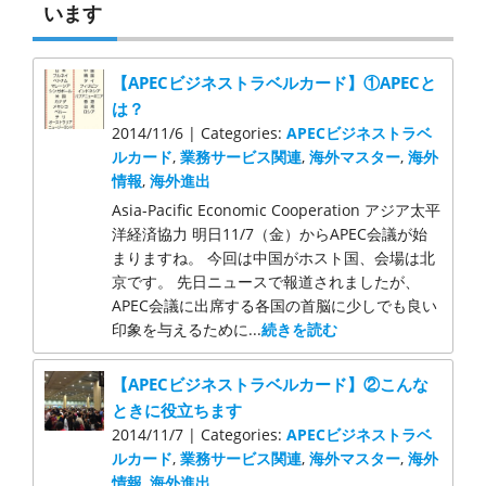
います
【APECビジネストラベルカード】①APECと
は？
2014/11/6 | Categories:
APECビジネストラベ
ルカード
,
業務サービス関連
,
海外マスター
,
海外
情報
,
海外進出
Asia-Pacific Economic Cooperation アジア太平
洋経済協力 明日11/7（金）からAPEC会議が始
まりますね。 今回は中国がホスト国、会場は北
京です。 先日ニュースで報道されましたが、
APEC会議に出席する各国の首脳に少しでも良い
印象を与えるために...
続きを読む
【APECビジネストラベルカード】②こんな
ときに役立ちます
2014/11/7 | Categories:
APECビジネストラベ
ルカード
,
業務サービス関連
,
海外マスター
,
海外
情報
,
海外進出