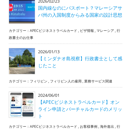
2026/02/23
国内線なのにパスポート？マレーシアサ
バ州の入国制度からみる国家の設計思想
カテゴリー：
APECビジネストラベルカード
,
ビザ情報
,
マレーシア
,
行
政書士のお仕事
2026/01/13
【ミンダナオ島視察】行政書士として感
じたこと
カテゴリー：
フィリピン
,
フィリピン人の雇用
,
業務サービス関連
2024/06/01
【APECビジネストラベルカード】オン
ライン申請とバーチャルカードのメリッ
ト
カテゴリー：
APECビジネストラベルカード
,
お客様事例
,
海外進出
,
行