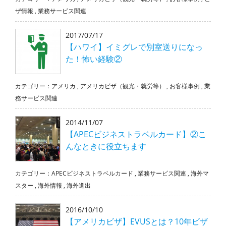
ザ情報
,
業務サービス関連
2017/07/17
【ハワイ】イミグレで別室送りになっ
た！怖い経験②
カテゴリー：
アメリカ
,
アメリカビザ（観光・就労等）
,
お客様事例
,
業
務サービス関連
2014/11/07
【APECビジネストラベルカード】②こ
んなときに役立ちます
カテゴリー：
APECビジネストラベルカード
,
業務サービス関連
,
海外マ
スター
,
海外情報
,
海外進出
2016/10/10
【アメリカビザ】EVUSとは？10年ビザ