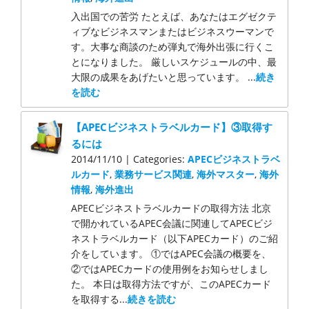
入出国での苦労 たとえば、あなたはエグゼクテ
ィブなビジネスマンまたはビジネスウーマンで
す。大事な商談のため弾丸で海外出張に行くこ
とになりました。 厳しいスケジュールの中、最
大限の成果をあげたいと思っています。 ...
続き
を読む
【APECビジネストラベルカード】③取得す
るには
2014/11/10 | Categories:
APECビジネストラベ
ルカード
,
業務サービス関連
,
海外マスター
,
海外
情報
,
海外進出
APECビジネストラベルカードの取得方法 北京
で開かれているAPEC会議に関連してAPECビジ
ネストラベルカード（以下APECカード）のご紹
介をしています。 ①ではAPEC会議の概要を、
②ではAPECカードの使用例をお知らせしまし
た。 本日は取得方法ですが、このAPECカード
を取得する...
続きを読む