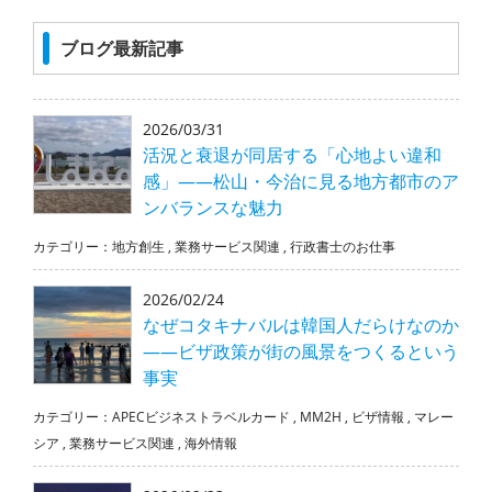
ブログ最新記事
2026/03/31
活況と衰退が同居する「心地よい違和
感」――松山・今治に見る地方都市のア
ンバランスな魅力
カテゴリー：
地方創生
,
業務サービス関連
,
行政書士のお仕事
2026/02/24
なぜコタキナバルは韓国人だらけなのか
――ビザ政策が街の風景をつくるという
事実
カテゴリー：
APECビジネストラベルカード
,
MM2H
,
ビザ情報
,
マレー
シア
,
業務サービス関連
,
海外情報