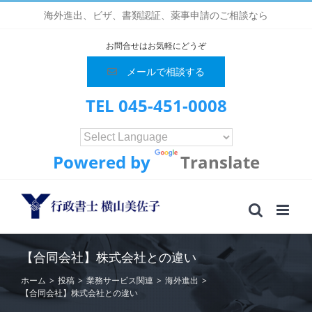
Skip
海外進出、ビザ、書類認証、薬事申請のご相談なら
to
content
お問合せはお気軽にどうぞ
メールで相談する
TEL 045-451-0008
Powered by
Translate
【合同会社】株式会社との違い
ホーム
>
投稿
>
業務サービス関連
>
海外進出
>
【合同会社】株式会社との違い