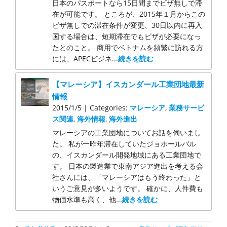
日本のパスポートなら15日間までビザ無しで滞
在が可能です。 ところが、2015年１月からこの
ビザ無しでの滞在条件が変更、30日以内に再入
国する場合は、短期滞在でもビザが必要になっ
たとのこと。 商用でベトナムを頻繁に訪れる方
には、APECビジネ...
続きを読む
【マレーシア】イスカンダール工業団地最新
情報
2015/1/5 | Categories:
マレーシア
,
業務サービ
ス関連
,
海外情報
,
海外進出
マレーシアの工業団地についてお話を伺いまし
た。 私が一昨年滞在していたジョホールバル
の、イスカンダール開発地域にある工業団地で
す。 日本の製造業で東南アジア進出を考える会
社さんには、「マレーシアはもう終わった」と
いうご意見が多いようです。 確かに、人件費も
物価水準も高く、他...
続きを読む