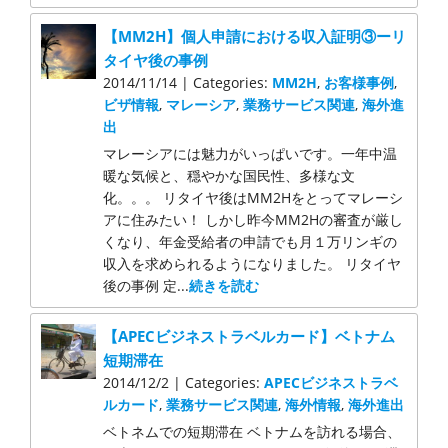
【MM2H】個人申請における収入証明③ーリ
タイヤ後の事例
2014/11/14 | Categories:
MM2H
,
お客様事例
,
ビザ情報
,
マレーシア
,
業務サービス関連
,
海外進
出
マレーシアには魅力がいっぱいです。一年中温
暖な気候と、穏やかな国民性、多様な文
化。。。 リタイヤ後はMM2Hをとってマレーシ
アに住みたい！ しかし昨今MM2Hの審査が厳し
くなり、年金受給者の申請でも月１万リンギの
収入を求められるようになりました。 リタイヤ
後の事例 定...
続きを読む
【APECビジネストラベルカード】ベトナム
短期滞在
2014/12/2 | Categories:
APECビジネストラベ
ルカード
,
業務サービス関連
,
海外情報
,
海外進出
ベトネムでの短期滞在 ベトナムを訪れる場合、