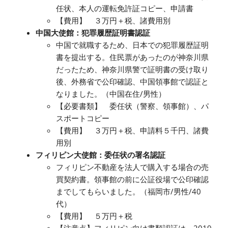
任状、本人の運転免許証コピー、申請書
【費用】 ３万円＋税、諸費用別
中国大使館：犯罪履歴証明書認証
中国で就職するため、日本での犯罪履歴証明
書を提出する。住民票があったのが神奈川県
だったため、神奈川県警で証明書の受け取り
後、外務省で公印確認、中国領事館で認証と
なりました。（中国在住/男性）
【必要書類】 委任状（警察、領事館）、パ
スポートコピー
【費用】 ３万円＋税、申請料５千円、諸費
用別
フィリピン大使館：委任状の署名認証
フィリピン不動産を法人で購入する場合の売
買契約書。領事館の前に公証役場で公印確認
までしてもらいました。（福岡市/男性/40
代）
【費用】 ５万円＋税
【注意点】フィリピン向け書類認証は、2019