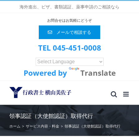
Skip
海外進出、ビザ、書類認証、薬事申請のご相談なら
to
content
お問合せはお気軽にどうぞ
メールで相談する
TEL 045-451-0008
Powered by
Translate
領事認証（大使館認証）取得代行
ホーム
>
サービス内容・料金
>
領事認証（大使館認証）取得代行