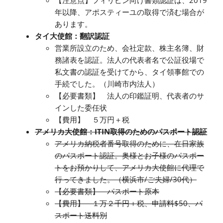
年以降、アポスティーユの取得で済む場合が
あります。
タイ大使館：翻訳認証
営業所設立のため、会社定款、株主名簿、財
務諸表を認証。法人の代表者名で公証役場で
私文書の認証を受けてから、タイ領事館での
手続でした。（川崎市内法人）
【必要書類】 法人の印鑑証明、代表者のサ
インした委任状
【費用】 ５万円＋税
アメリカ大使館：ITIN取得のためのパスポート認証
アメリカ納税者番号取得のために、在日家族
のパスポート認証。奥様とお子様のパスポー
トをお預かりして、アメリカ大使館に代理で
行ってきました。（横浜市/ご夫婦/30代）
【必要書類】 パスポート原本
【費用】 １万２千円＋税、申請料$50、パ
スポート送料別