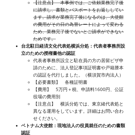
【注意点】 本事例では、ご依頼業務完了後
に請求し、書類とパスポートをお返ししてい
ます。請求が業務完了後になるのは、大使館
の費用がその日の為替レートによって変わる
ため、業務完了後でないとご請求ができない
ためです。
台北駐日経済文化代表処横浜分処：代表者事務所設
立のための授権書他の認証
代表者事務所設立と駐在員の方の居留ビザ申
請のために、法人登記事項証明書や戸籍謄本
の認証を代行しました。（横須賀市内法人）
【必要書類】 各種証明書
【費用】 5万円＋税、申請料1600円、公証
役場の費用別
【注意点】 横浜分処では、東京緒代表処と
異なる運用をしています。詳細はお問い合わ
せください。
ベトナム大使館：現地法人の役員就任のための書類
認証