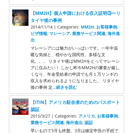
【MM2H】個人申請における収入証明③ーリ
タイヤ後の事例
2014/11/14 | Categories:
MM2H
,
お客様事例
,
ビザ情報
,
マレーシア
,
業務サービス関連
,
海外進
出
マレーシアには魅力がいっぱいです。一年中温
暖な気候と、穏やかな国民性、多様な文
化。。。 リタイヤ後はMM2Hをとってマレーシ
アに住みたい！ しかし昨今MM2Hの審査が厳し
くなり、年金受給者の申請でも月１万リンギの
収入を求められるようになりました。 リタイヤ
後の事例 定...
続きを読む
【ITIN】アメリカ駐在者のためのパスポート
認証
2015/3/27 | Categories:
アメリカ
,
お客様事例
,
業務サービス関連
,
海外進出
,
認証
早いもので3月も終盤、3月は確定申告の手続で