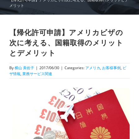
メリット
【帰化許可申請】アメリカビザの
次に考える、国籍取得のメリット
とデメリット
By
横山 美佐子
|
2017/06/30
|
Categories:
アメリカ
,
お客様事例
,
ビ
ザ情報
,
業務サービス関連