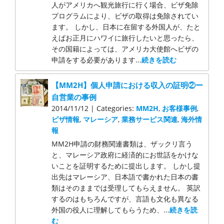
人がアメリカへ観光旅行に行く場合、ビザ免除
プログラムにより、ビザの取得は免除されてい
ます。 しかし、日本に在留する外国人が、たと
えばお正月にハワイに旅行したいと思ったら、
その国籍によっては、アメリカ大使館へビザの
申請をする必要があります...
続きを読む
【MM2H】個人申請における収入の証明②ー
自営業の事例
2014/11/12 | Categories:
MM2H
,
お客様事例
,
ビザ情報
,
マレーシア
,
業務サービス関連
,
海外情
報
MM2H申請の財務関連書類は、ザックリ言う
と、マレーシア政府に経済的にお世話をかけな
いことを証明するために提出します。 しかし提
出先はマレーシア、日本語で書かれた日本の書
類はそのままでは受理してもらえません。 英訳
するのはもちろんですが、言語も文化も異なる
外国の役人に理解してもらうため、...
続きを読
む