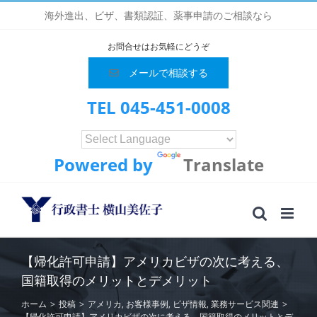
Skip
海外進出、ビザ、書類認証、薬事申請のご相談なら
to
content
お問合せはお気軽にどうぞ
メールで相談する
TEL 045-451-0008
Powered by
Translate
【帰化許可申請】アメリカビザの次に考える、
国籍取得のメリットとデメリット
ホーム
>
投稿
>
アメリカ
,
お客様事例
,
ビザ情報
,
業務サービス関連
>
【帰化許可申請】アメリカビザの次に考える、国籍取得のメリットとデ