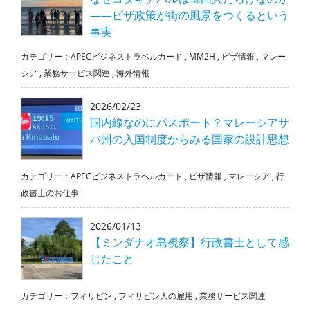
――ビザ政策が街の風景をつくるという
事実
カテゴリー：
APECビジネストラベルカード
,
MM2H
,
ビザ情報
,
マレー
シア
,
業務サービス関連
,
海外情報
2026/02/23
国内線なのにパスポート？マレーシアサ
バ州の入国制度からみる国家の設計思想
カテゴリー：
APECビジネストラベルカード
,
ビザ情報
,
マレーシア
,
行
政書士のお仕事
2026/01/13
【ミンダナオ島視察】行政書士として感
じたこと
カテゴリー：
フィリピン
,
フィリピン人の雇用
,
業務サービス関連