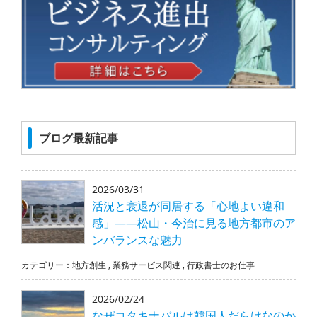
ブログ最新記事
2026/03/31
活況と衰退が同居する「心地よい違和
感」――松山・今治に見る地方都市のア
ンバランスな魅力
カテゴリー：
地方創生
,
業務サービス関連
,
行政書士のお仕事
2026/02/24
なぜコタキナバルは韓国人だらけなのか