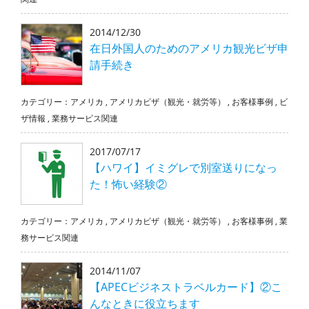
2014/12/30
在日外国人のためのアメリカ観光ビザ申
請手続き
カテゴリー：
アメリカ
,
アメリカビザ（観光・就労等）
,
お客様事例
,
ビ
ザ情報
,
業務サービス関連
2017/07/17
【ハワイ】イミグレで別室送りになっ
た！怖い経験②
カテゴリー：
アメリカ
,
アメリカビザ（観光・就労等）
,
お客様事例
,
業
務サービス関連
2014/11/07
【APECビジネストラベルカード】②こ
んなときに役立ちます