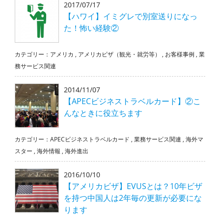
2017/07/17
【ハワイ】イミグレで別室送りになっ
た！怖い経験②
カテゴリー：
アメリカ
,
アメリカビザ（観光・就労等）
,
お客様事例
,
業
務サービス関連
2014/11/07
【APECビジネストラベルカード】②こ
んなときに役立ちます
カテゴリー：
APECビジネストラベルカード
,
業務サービス関連
,
海外マ
スター
,
海外情報
,
海外進出
2016/10/10
【アメリカビザ】EVUSとは？10年ビザ
を持つ中国人は2年毎の更新が必要にな
ります