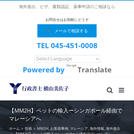
Skip
海外進出、ビザ、書類認証、薬事申請のご相談なら
to
content
お問合せはお気軽にどうぞ
メールで相談する
TEL 045-451-0008
Powered by
Translate
【MM2H】ペットの輸入ーシンガポール経由で
マレーシアへ
ホーム
>
投稿
>
MM2H
,
お客様事例
,
マレーシア
,
海外情報
,
海外進出
>
【MM2H】ペットの輸入ーシンガポール経由でマレーシアへ