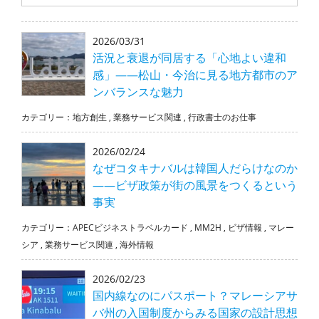
2026/03/31
活況と衰退が同居する「心地よい違和
感」――松山・今治に見る地方都市のア
ンバランスな魅力
カテゴリー：
地方創生
,
業務サービス関連
,
行政書士のお仕事
2026/02/24
なぜコタキナバルは韓国人だらけなのか
――ビザ政策が街の風景をつくるという
事実
カテゴリー：
APECビジネストラベルカード
,
MM2H
,
ビザ情報
,
マレー
シア
,
業務サービス関連
,
海外情報
2026/02/23
国内線なのにパスポート？マレーシアサ
バ州の入国制度からみる国家の設計思想