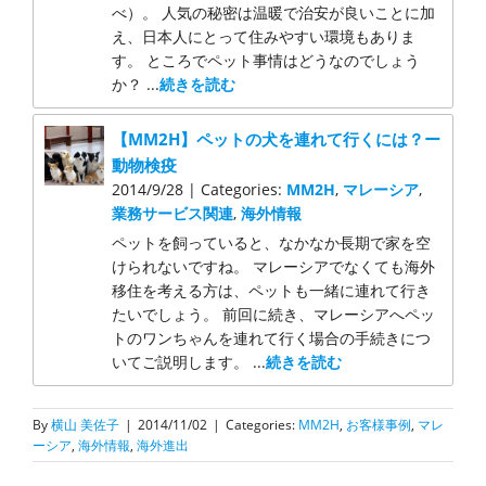
べ）。 人気の秘密は温暖で治安が良いことに加
え、日本人にとって住みやすい環境もありま
す。 ところでペット事情はどうなのでしょう
か？ ...
続きを読む
【MM2H】ペットの犬を連れて行くには？ー
動物検疫
2014/9/28 | Categories:
MM2H
,
マレーシア
,
業務サービス関連
,
海外情報
ペットを飼っていると、なかなか長期で家を空
けられないですね。 マレーシアでなくても海外
移住を考える方は、ペットも一緒に連れて行き
たいでしょう。 前回に続き、マレーシアへペッ
トのワンちゃんを連れて行く場合の手続きにつ
いてご説明します。 ...
続きを読む
By
横山 美佐子
|
2014/11/02
|
Categories:
MM2H
,
お客様事例
,
マレ
ーシア
,
海外情報
,
海外進出