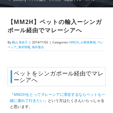
【MM2H】ペットの輸入ーシンガ
ポール経由でマレーシアへ
By
横山 美佐子
|
2014/11/02
|
Categories:
MM2H
,
お客様事例
,
マレ
ーシア
,
海外情報
,
海外進出
ペットをシンガポール経由でマレ
ーシアへ
「
MM2Hをとってマレーシアに滞在するならペットも一
緒に連れて行きたい
」という方はたくさんいらっしゃる
と思います。