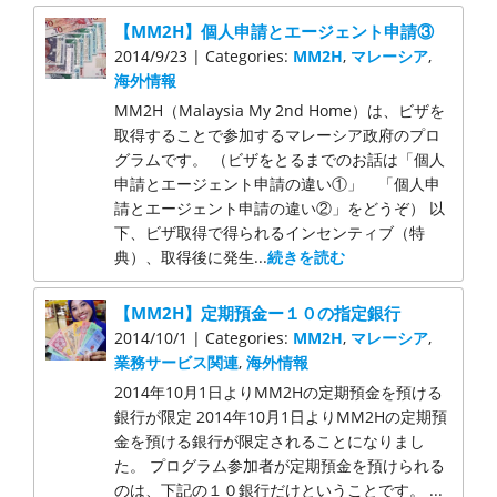
【MM2H】個人申請とエージェント申請③
2014/9/23 | Categories:
MM2H
,
マレーシア
,
海外情報
MM2H（Malaysia My 2nd Home）は、ビザを
取得することで参加するマレーシア政府のプロ
グラムです。 （ビザをとるまでのお話は「個人
申請とエージェント申請の違い①」 「個人申
請とエージェント申請の違い②」をどうぞ） 以
下、ビザ取得で得られるインセンティブ（特
典）、取得後に発生...
続きを読む
【MM2H】定期預金ー１０の指定銀行
2014/10/1 | Categories:
MM2H
,
マレーシア
,
業務サービス関連
,
海外情報
2014年10月1日よりMM2Hの定期預金を預ける
銀行が限定 2014年10月1日よりMM2Hの定期預
金を預ける銀行が限定されることになりまし
た。 プログラム参加者が定期預金を預けられる
のは、下記の１０銀行だけということです。 ...