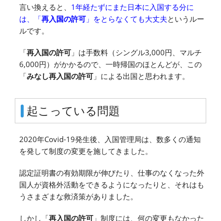
言い換えると、
1年経たずにまた日本に入国する分に
は、「
再入国の許可
」をとらなくても大丈夫
というルー
ルです。
「
再入国の許可
」は手数料（シングル3,000円、マルチ
6,000円）がかかるので、一時帰国のほとんどが、この
「
みなし再入国の許可
」による出国と思われます。
起こっている問題
2020年Covid-19発生後、入国管理局は、数多くの通知
を発して制度の変更を施してきました。
認定証明書の有効期限が伸びたり、仕事のなくなった外
国人が資格外活動をできるようになったりと、それはも
うさまざまな救済策がありました。
しかし「
再入国の許可
」制度には、何の変更もなかった