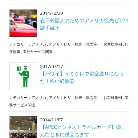
2014/12/30
在日外国人のためのアメリカ観光ビザ申
請手続き
カテゴリー：
アメリカ
,
アメリカビザ（観光・就労等）
,
お客様事例
,
ビ
ザ情報
,
業務サービス関連
2017/07/17
【ハワイ】イミグレで別室送りになっ
た！怖い経験②
カテゴリー：
アメリカ
,
アメリカビザ（観光・就労等）
,
お客様事例
,
業
務サービス関連
2014/11/07
【APECビジネストラベルカード】②こ
んなときに役立ちます