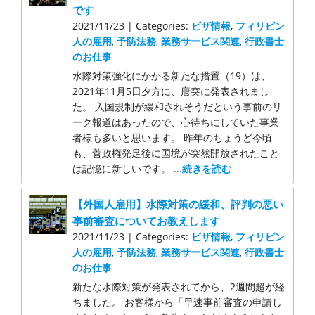
です
2021/11/23 | Categories:
ビザ情報
,
フィリピン
人の雇用
,
予防法務
,
業務サービス関連
,
行政書士
のお仕事
水際対策強化にかかる新たな措置（19）は、
2021年11月5日夕方に、唐突に発表されまし
た。 入国規制が緩和されそうだという事前のリ
ーク報道はあったので、心待ちにしていた事業
者様も多いと思います。 昨年のちょうど今頃
も、菅政権発足後に国境が突然開放されたこと
は記憶に新しいです。 ...
続きを読む
【外国人雇用】水際対策の緩和、評判の悪い
事前審査についてお教えします
2021/11/23 | Categories:
ビザ情報
,
フィリピン
人の雇用
,
予防法務
,
業務サービス関連
,
行政書士
のお仕事
新たな水際対策が発表されてから、2週間超が経
ちました。 お客様から「早速事前審査の申請し