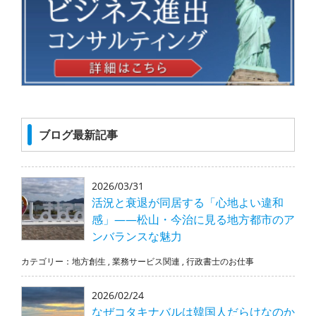
ブログ最新記事
2026/03/31
活況と衰退が同居する「心地よい違和
感」――松山・今治に見る地方都市のア
ンバランスな魅力
カテゴリー：
地方創生
,
業務サービス関連
,
行政書士のお仕事
2026/02/24
なぜコタキナバルは韓国人だらけなのか