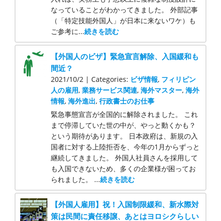
なっていることがわかってきました。 外部記事
（「特定技能外国人」が日本に来ないワケ）も
ご参考に...
続きを読む
【外国人のビザ】緊急宣言解除、入国緩和も
間近？
2021/10/2 | Categories:
ビザ情報
,
フィリピン
人の雇用
,
業務サービス関連
,
海外マスター
,
海外
情報
,
海外進出
,
行政書士のお仕事
緊急事態宣言が全国的に解除されました。 これ
まで停滞していた世の中が、やっと動くかも？
という期待があります。 日本政府は、新規の入
国者に対する上陸拒否を、今年の1月からずっと
継続してきました。 外国人社員さんを採用して
も入国できないため、多くの企業様が困ってお
られました。 ...
続きを読む
【外国人雇用】祝！入国制限緩和、新水際対
策は民間に責任移譲、あとはヨロシクらしい