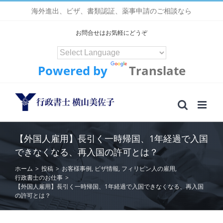
Skip
海外進出、ビザ、書類認証、薬事申請のご相談なら
to
content
お問合せはお気軽にどうぞ
Powered by
Translate
【外国人雇用】長引く一時帰国、1年経過で入国
できなくなる、再入国の許可とは？
ホーム
>
投稿
>
お客様事例
,
ビザ情報
,
フィリピン人の雇用
,
行政書士のお仕事
>
【外国人雇用】長引く一時帰国、1年経過で入国できなくなる、再入国
の許可とは？