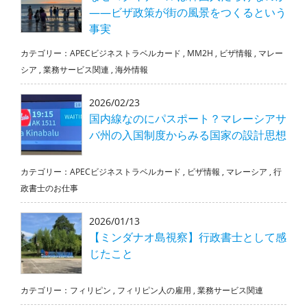
――ビザ政策が街の風景をつくるという
事実
カテゴリー：
APECビジネストラベルカード
,
MM2H
,
ビザ情報
,
マレー
シア
,
業務サービス関連
,
海外情報
2026/02/23
国内線なのにパスポート？マレーシアサ
バ州の入国制度からみる国家の設計思想
カテゴリー：
APECビジネストラベルカード
,
ビザ情報
,
マレーシア
,
行
政書士のお仕事
2026/01/13
【ミンダナオ島視察】行政書士として感
じたこと
カテゴリー：
フィリピン
,
フィリピン人の雇用
,
業務サービス関連