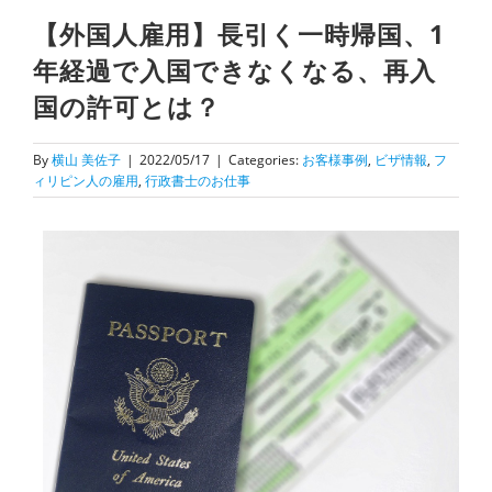
【外国人雇用】長引く一時帰国、1
年経過で入国できなくなる、再入
国の許可とは？
By
横山 美佐子
|
2022/05/17
|
Categories:
お客様事例
,
ビザ情報
,
フ
ィリピン人の雇用
,
行政書士のお仕事