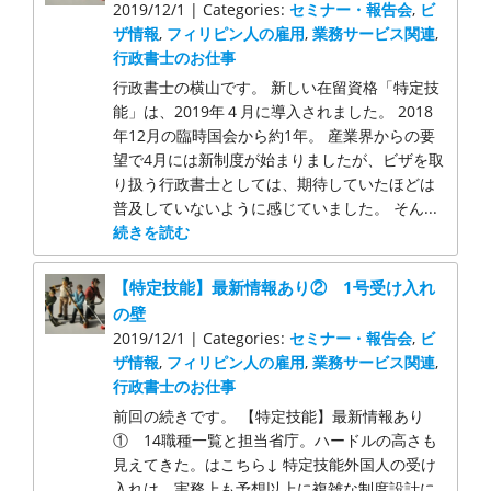
2019/12/1 | Categories:
セミナー・報告会
,
ビ
ザ情報
,
フィリピン人の雇用
,
業務サービス関連
,
行政書士のお仕事
行政書士の横山です。 新しい在留資格「特定技
能」は、2019年４月に導入されました。 2018
年12月の臨時国会から約1年。 産業界からの要
望で4月には新制度が始まりましたが、ビザを取
り扱う行政書士としては、期待していたほどは
普及していないように感じていました。 そん...
続きを読む
【特定技能】最新情報あり② 1号受け入れ
の壁
2019/12/1 | Categories:
セミナー・報告会
,
ビ
ザ情報
,
フィリピン人の雇用
,
業務サービス関連
,
行政書士のお仕事
前回の続きです。 【特定技能】最新情報あり
① 14職種一覧と担当省庁。ハードルの高さも
見えてきた。はこちら↓ 特定技能外国人の受け
入れは、実務上も予想以上に複雑な制度設計に