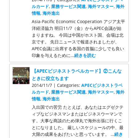
ルカード
,
業務サービス関連
,
海外マスター
,
海外
情報
,
海外進出
Asia-Pacific Economic Cooperation アジア太平
洋経済協力 明日11/7（金）からAPEC会議が始
まりますね。 今回は中国がホスト国、会場は北
京です。 先日ニュースで報道されましたが、
APEC会議に出席する各国の首脳に少しでも良い
印象を与えるために...
続きを読む
【APECビジネストラベルカード】②こんな
ときに役立ちます
2014/11/7 | Categories:
APECビジネストラベ
ルカード
,
業務サービス関連
,
海外マスター
,
海外
情報
,
海外進出
入出国での苦労 たとえば、あなたはエグゼクテ
ィブなビジネスマンまたはビジネスウーマンで
す。大事な商談のため弾丸で海外出張に行くこ
とになりました。 厳しいスケジュールの中、最
大限の成果をあげたいと思っています。 ...
続き