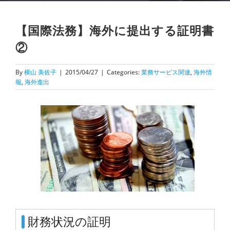
【国際法務】海外に提出する証明書
②
By
横山 美佐子
|
2015/04/27
|
Categories:
業務サービス関連
,
海外情
報
,
海外進出
財務状況の証明