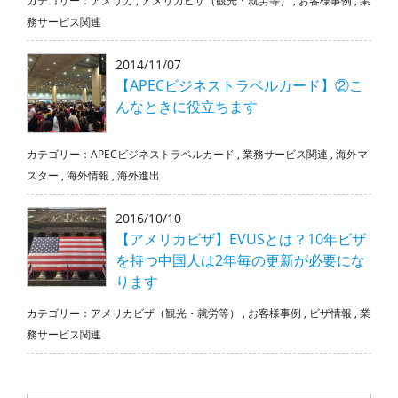
カテゴリー：
アメリカ
,
アメリカビザ（観光・就労等）
,
お客様事例
,
業
務サービス関連
2014/11/07
【APECビジネストラベルカード】②こ
んなときに役立ちます
カテゴリー：
APECビジネストラベルカード
,
業務サービス関連
,
海外マ
スター
,
海外情報
,
海外進出
2016/10/10
【アメリカビザ】EVUSとは？10年ビザ
を持つ中国人は2年毎の更新が必要にな
ります
カテゴリー：
アメリカビザ（観光・就労等）
,
お客様事例
,
ビザ情報
,
業
務サービス関連