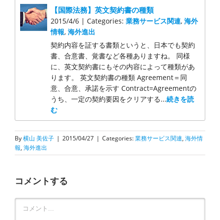
【国際法務】英文契約書の種類
2015/4/6 | Categories:
業務サービス関連
,
海外
情報
,
海外進出
契約内容を証する書類というと、日本でも契約
書、合意書、覚書など各種ありますね。 同様
に、英文契約書にもその内容によって種類があ
ります。 英文契約書の種類 Agreement＝同
意、合意、承諾を示す Contract=Agreementの
うち、一定の契約要因をクリアする...
続きを読
む
By
横山 美佐子
|
2015/04/27
|
Categories:
業務サービス関連
,
海外情
報
,
海外進出
コメントする
Comment