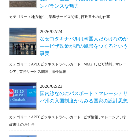
ンバランスな魅力
カテゴリー：
地方創生
,
業務サービス関連
,
行政書士のお仕事
2026/02/24
なぜコタキナバルは韓国人だらけなのか
――ビザ政策が街の風景をつくるという
事実
カテゴリー：
APECビジネストラベルカード
,
MM2H
,
ビザ情報
,
マレー
シア
,
業務サービス関連
,
海外情報
2026/02/23
国内線なのにパスポート？マレーシアサ
バ州の入国制度からみる国家の設計思想
カテゴリー：
APECビジネストラベルカード
,
ビザ情報
,
マレーシア
,
行
政書士のお仕事