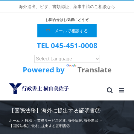
Skip
海外進出、ビザ、書類認証、薬事申請のご相談なら
to
content
お問合せはお気軽にどうぞ
メールで相談する
TEL 045-451-0008
Powered by
Translate
【国際法務】海外に提出する証明書②
ホーム
>
投稿
>
業務サービス関連
,
海外情報
,
海外進出
>
【国際法務】海外に提出する証明書②