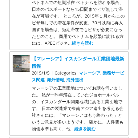
ベトネムでの短期滞在 ベトナムを訪れる場合、
日本のパスポートなら15日間までビザ無しで滞
在が可能です。 ところが、2015年１月からこの
ビザ無しでの滞在条件が変更、30日以内に再入
国する場合は、短期滞在でもビザが必要になっ
たとのこと。 商用でベトナムを頻繁に訪れる方
には、APECビジネ...
続きを読む
【マレーシア】イスカンダール工業団地最新
情報
2015/1/5 | Categories:
マレーシア
,
業務サービ
ス関連
,
海外情報
,
海外進出
マレーシアの工業団地についてお話を伺いまし
た。 私が一昨年滞在していたジョホールバル
の、イスカンダール開発地域にある工業団地で
す。 日本の製造業で東南アジア進出を考える会
社さんには、「マレーシアはもう終わった」と
いうご意見が多いようです。 確かに、人件費も
物価水準も高く、他...
続きを読む