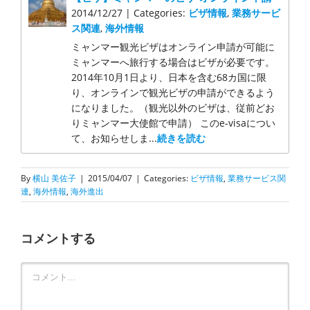
2014/12/27 | Categories:
ビザ情報
,
業務サービ
ス関連
,
海外情報
ミャンマー観光ビザはオンライン申請が可能に
ミャンマーへ旅行する場合はビザが必要です。
2014年10月1日より、日本を含む68カ国に限
り、オンラインで観光ビザの申請ができるよう
になりました。（観光以外のビザは、従前どお
りミャンマー大使館で申請） このe-visaについ
て、お知らせしま...
続きを読む
By
横山 美佐子
|
2015/04/07
|
Categories:
ビザ情報
,
業務サービス関
連
,
海外情報
,
海外進出
コメントする
Comment