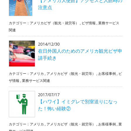
【アメリカ大使館】アクセスと入館時の
注意点
カテゴリー：
アメリカビザ（観光・就労等）
,
ビザ情報
,
業務サービス
関連
2014/12/30
在日外国人のためのアメリカ観光ビザ申
請手続き
カテゴリー：
アメリカ
,
アメリカビザ（観光・就労等）
,
お客様事例
,
ビ
ザ情報
,
業務サービス関連
2017/07/17
【ハワイ】イミグレで別室送りになっ
た！怖い経験②
カテゴリー：
アメリカ
,
アメリカビザ（観光・就労等）
,
お客様事例
,
業