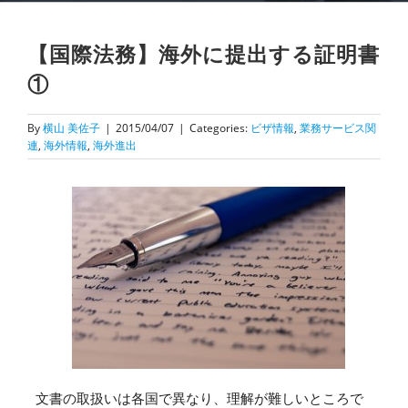
【国際法務】海外に提出する証明書
①
By
横山 美佐子
|
2015/04/07
|
Categories:
ビザ情報
,
業務サービス関
連
,
海外情報
,
海外進出
文書の取扱いは各国で異なり、理解が難しいところで