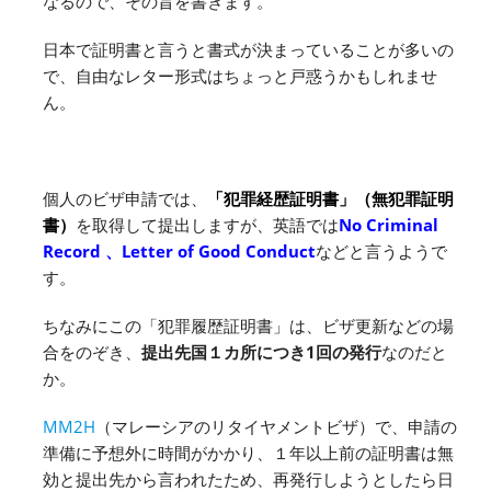
なるので、その旨を書きます。
日本で証明書と言うと書式が決まっていることが多いの
で、自由なレター形式はちょっと戸惑うかもしれませ
ん。
個人のビザ申請では、
「犯罪経歴証明書」（無犯罪証明
書）
を取得して提出しますが、英語では
No Criminal
Record 、Letter of Good Conduct
などと言うようで
す。
ちなみにこの「犯罪履歴証明書」は、ビザ更新などの場
合をのぞき、
提出先国１カ所につき1回の発行
なのだと
か。
MM2H
（マレーシアのリタイヤメントビザ）で、申請の
準備に予想外に時間がかかり、１年以上前の証明書は無
効と提出先から言われたため、再発行しようとしたら日