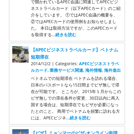
で開かれているAPEC会議に関連してAPECビジ
ネストラベルカード（以下APECカード）のご紹
介をしています。 ①ではAPEC会議の概要を、
②ではAPECカードの使用例をお知らせしまし
た。 本日は取得方法ですが、このAPECカード
を取得する...
続きを読む
【APECビジネストラベルカード】ベトナム
短期滞在
2014/12/2 | Categories:
APECビジネストラベ
ルカード
,
業務サービス関連
,
海外情報
,
海外進出
ベトネムでの短期滞在 ベトナムを訪れる場合、
日本のパスポートなら15日間までビザ無しで滞
在が可能です。 ところが、2015年１月からこの
ビザ無しでの滞在条件が変更、30日以内に再入
国する場合は、短期滞在でもビザが必要になっ
たとのこと。 商用でベトナムを頻繁に訪れる方
には、APECビジネ...
続きを読む
【ビザ】ミャンマーのビザ-オンライン申請