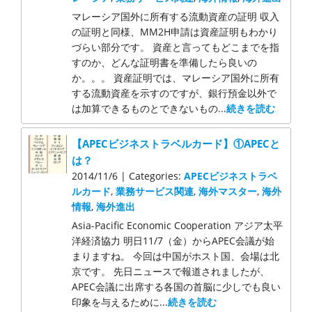
マレーシア国外に所有する流動資産の証明 収入
の証明と同様、MM2H申請は資産証明もわかり
づらい部分です。 資産と言ってもどこまでを指
すのか、どんな証明書を準備したら良いの
か。。。 資産証明では、マレーシア国外に所有
する流動資産を示すのですが、銀行預金以外で
は加算できるものとできないもの...
続きを読む
【APECビジネストラベルカード】①APECと
は？
2014/11/6 | Categories:
APECビジネストラベ
ルカード
,
業務サービス関連
,
海外マスター
,
海外
情報
,
海外進出
Asia-Pacific Economic Cooperation アジア太平
洋経済協力 明日11/7（金）からAPEC会議が始
まりますね。 今回は中国がホスト国、会場は北
京です。 先日ニュースで報道されましたが、
APEC会議に出席する各国の首脳に少しでも良い
印象を与えるために...
続きを読む