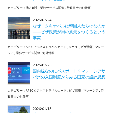
カテゴリー：
地方創生
,
業務サービス関連
,
行政書士のお仕事
2026/02/24
なぜコタキナバルは韓国人だらけなのか
――ビザ政策が街の風景をつくるという
事実
カテゴリー：
APECビジネストラベルカード
,
MM2H
,
ビザ情報
,
マレー
シア
,
業務サービス関連
,
海外情報
2026/02/23
国内線なのにパスポート？マレーシアサ
バ州の入国制度からみる国家の設計思想
カテゴリー：
APECビジネストラベルカード
,
ビザ情報
,
マレーシア
,
行
政書士のお仕事
2026/01/13