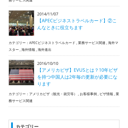
務サービス関連
2014/11/07
【APECビジネストラベルカード】②こ
んなときに役立ちます
カテゴリー：
APECビジネストラベルカード
,
業務サービス関連
,
海外マ
スター
,
海外情報
,
海外進出
2016/10/10
【アメリカビザ】EVUSとは？10年ビザ
を持つ中国人は2年毎の更新が必要にな
ります
カテゴリー：
アメリカビザ（観光・就労等）
,
お客様事例
,
ビザ情報
,
業
務サービス関連
カテゴリー