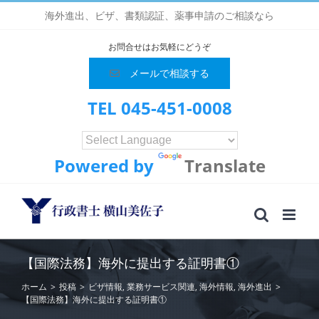
Skip
海外進出、ビザ、書類認証、薬事申請のご相談なら
to
content
お問合せはお気軽にどうぞ
メールで相談する
TEL 045-451-0008
Powered by
Translate
【国際法務】海外に提出する証明書①
ホーム
>
投稿
>
ビザ情報
,
業務サービス関連
,
海外情報
,
海外進出
>
【国際法務】海外に提出する証明書①