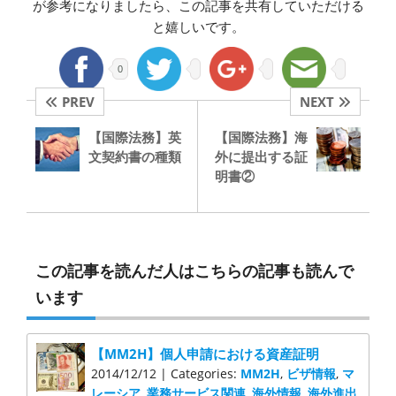
が参考になりましたら、この記事を共有していただける
と嬉しいです。
0
PREV
NEXT
【国際法務】英
【国際法務】海
文契約書の種類
外に提出する証
明書②
この記事を読んだ人はこちらの記事も読んで
います
【MM2H】個人申請における資産証明
2014/12/12 | Categories:
MM2H
,
ビザ情報
,
マ
レーシア
,
業務サービス関連
,
海外情報
,
海外進出