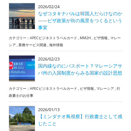
2026/02/24
なぜコタキナバルは韓国人だらけなのか
――ビザ政策が街の風景をつくるという
事実
カテゴリー：
APECビジネストラベルカード
,
MM2H
,
ビザ情報
,
マレー
シア
,
業務サービス関連
,
海外情報
2026/02/23
国内線なのにパスポート？マレーシアサ
バ州の入国制度からみる国家の設計思想
カテゴリー：
APECビジネストラベルカード
,
ビザ情報
,
マレーシア
,
行
政書士のお仕事
2026/01/13
【ミンダナオ島視察】行政書士として感
じたこと