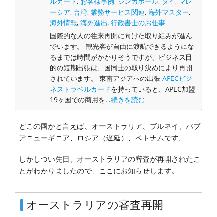
ルカード
,
お客様事例
,
シンガポール
,
タイ
,
マレ
ーシア
,
台湾
,
業務サービス関連
,
海外マスター
,
海外情報
,
海外進出
,
行政書士のお仕事
国際的な人の往来再開に向けた取り組みが進ん
でいます。 観光客が自由に渡航できるようにな
るまでは時間がかかりそうですが、ビジネス目
的の短期出張は、国同士の取り決めにより再開
されています。 東南アジアへの出張
APECビジ
ネストラベルカード
を持っていると、APEC加盟
19ヶ国での商用を...
続きを読む
どこの国かと言えば、オーストラリア、ブルネイ、パプ
アニューギニア、ロシア（遅延）、ベトナムです。
しかしつい先日、オーストラリアの審査が再開されたこ
とがわかりましたので、ここにお知らせします。
オーストラリアの審査再開