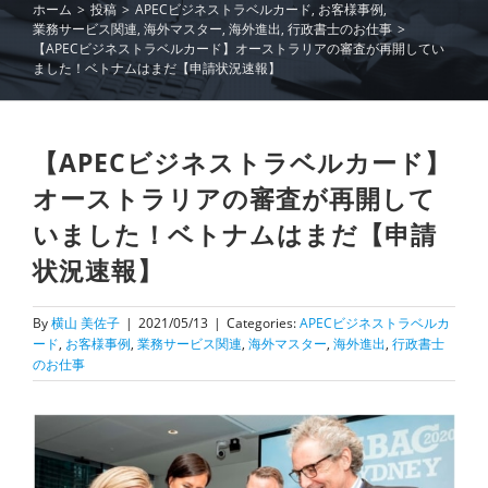
ホーム
>
投稿
>
APECビジネストラベルカード
,
お客様事例
,
業務サービス関連
,
海外マスター
,
海外進出
,
行政書士のお仕事
>
【APECビジネストラベルカード】オーストラリアの審査が再開してい
ました！ベトナムはまだ【申請状況速報】
【APECビジネストラベルカード】
オーストラリアの審査が再開して
いました！ベトナムはまだ【申請
状況速報】
By
横山 美佐子
|
2021/05/13
|
Categories:
APECビジネストラベルカ
ード
,
お客様事例
,
業務サービス関連
,
海外マスター
,
海外進出
,
行政書士
のお仕事