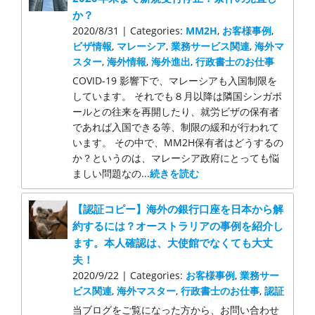
か？
2020/8/31 | Categories:
MM2H
,
お客様事例
,
ビザ情報
,
マレーシア
,
業務サービス関連
,
海外マ
スター
,
海外情報
,
海外進出
,
行政書士のお仕事
COVID-19 影響下で、マレーシアも入国制限を
しています。 それでも８月以降は隣国シンガポ
ールとの往来を再開したり、就労ビザの保有者
であれば入国できる等、制限の緩和が行われて
います。 その中で、MM2H保有者はどうするの
か？というのは、マレーシア政府にとっても悩
ましい問題なの...
続きを読む
【認証コピー】海外の銀行口座を日本から解
約するには？オーストラリアの事例を紹介し
ます。本人確認は、大使館でなくても大丈
夫！
2020/9/22 | Categories:
お客様事例
,
業務サー
ビス関連
,
海外マスター
,
行政書士のお仕事
,
認証
当ブログをご覧になった方から、お問い合わせ