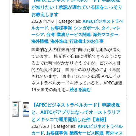
が知りたい！承認が遅れている国をこっそり
お教えします
2020/11/10 | Categories:
APECビジネストラベ
ルカード
,
お客様事例
,
シンガポール
,
タイ
,
マレ
ーシア
,
台湾
,
業務サービス関連
,
海外マスター
,
海外情報
,
海外進出
,
行政書士のお仕事
国際的な人の往来再開に向けた取り組みが進ん
でいます。 観光客が自由に渡航できるようにな
るまでは時間がかかりそうですが、ビジネス目
的の短期出張は、国同士の取り決めにより再開
されています。 東南アジアへの出張 APECビジ
ネストラベルカードを持っていると、APEC加盟
19ヶ国での商用を...
続きを読む
【APECビジネストラベルカード】申請状況
と、ABTCがアプリになってオーストラリア
とメキシコで運用開始した件【速報】
2021/5/3 | Categories:
APECビジネストラベル
カード
,
お客様事例
,
業務サービス関連
,
海外マス