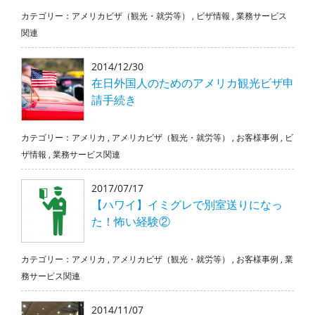
カテゴリー：
アメリカビザ（観光・就労等）
,
ビザ情報
,
業務サービス
関連
2014/12/30
在日外国人のためのアメリカ観光ビザ申
請手続き
カテゴリー：
アメリカ
,
アメリカビザ（観光・就労等）
,
お客様事例
,
ビ
ザ情報
,
業務サービス関連
2017/07/17
【ハワイ】イミグレで別室送りになっ
た！怖い経験②
カテゴリー：
アメリカ
,
アメリカビザ（観光・就労等）
,
お客様事例
,
業
務サービス関連
2014/11/07