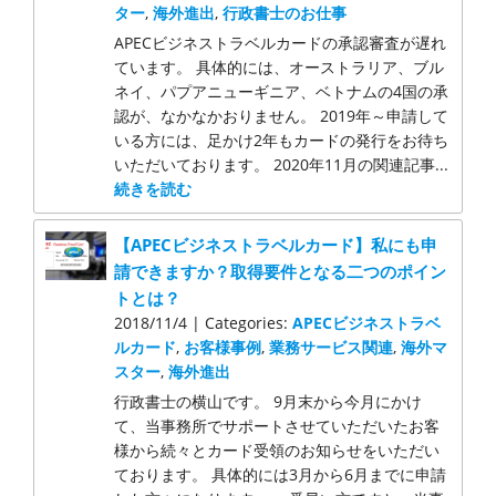
ター
,
海外進出
,
行政書士のお仕事
APECビジネストラベルカードの承認審査が遅れ
ています。 具体的には、オーストラリア、ブル
ネイ、パプアニューギニア、ベトナムの4国の承
認が、なかなかおりません。 2019年～申請して
いる方には、足かけ2年もカードの発行をお待ち
いただいております。 2020年11月の関連記事...
続きを読む
【APECビジネストラベルカード】私にも申
請できますか？取得要件となる二つのポイン
トとは？
2018/11/4 | Categories:
APECビジネストラベ
ルカード
,
お客様事例
,
業務サービス関連
,
海外マ
スター
,
海外進出
行政書士の横山です。 9月末から今月にかけ
て、当事務所でサポートさせていただいたお客
様から続々とカード受領のお知らせをいただい
ております。 具体的には3月から6月までに申請