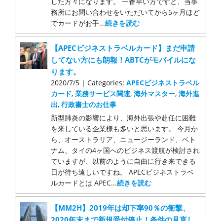
した方々になります。 一番早い方ですと、当事
務所にお問い合わせをいただいてから5ヶ月ほど
でカードがお手...
続きを読む
【APECビジネストラベルカード】まだ申請
してない方にも朗報！ABTCがモバイルにな
ります。
2020/7/5 | Categories:
APECビジネストラベル
カード
,
業務サービス関連
,
海外マスター
,
海外進
出
,
行政書士のお仕事
新型肺炎の影響により、海外出張や赴任に困難
を来している企業様も多いと思います。 今月か
ら、オーストラリア、ニュージーランド、ベト
ナム、タイの4ヶ国へのビジネス渡航が検討され
ていますが、以前のように自由に行き来できる
日が待ち遠しいですね。 APECビジネストラベ
ルカードとは APEC...
続きを読む
【MM2H】2019年は却下率90％の衝撃、
2020年末まで新規受付停止！条件の見直し