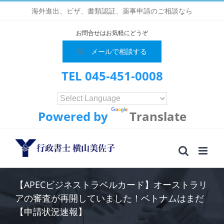
Skip
海外進出、ビザ、書類認証、薬事申請のご相談なら
to
content
お問合せはお気軽にどうぞ
メールで相談する
TEL 045-451-0008
Powered by
Translate
【APECビジネストラベルカード】オーストラリ
アの審査が再開していました！ベトナムはまだ
【申請状況速報】