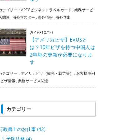
カテゴリー：
APECビジネストラベルカード
,
業務サービ
ス関連
,
海外マスター
,
海外情報
,
海外進出
2016/10/10
【アメリカビザ】EVUSと
は？10年ビザを持つ中国人は
2年毎の更新が必要になりま
す
カテゴリー：
アメリカビザ（観光・就労等）
,
お客様事例
,
ビザ情報
,
業務サービス関連
カテゴリー
行政書士のお仕事 (42)
予防法務 (4)