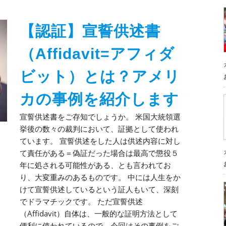
【認証】宣誓供述書
（Affidavit=アフィダ
ビット）とは？アメリ
カの事例を紹介します
宣誓供述書をご存知でしょうか。 米国大統領選
挙後の数々の裁判において、証拠として使われ
ています。 宣誓供述をした人は供述内容に対し
て責任がある＝偽証だった場合は最高で懲役５
年に処される可能性がある、とも言われてお
り、大変重みのあるものです。 中には人生をか
けて宣誓供述しているという証人もいて、深刻
でドラマチックです。 ただ宣誓供述
（Affidavit）自体は、一般的な証明方法として
便利に使われているので、今回はその事例をご