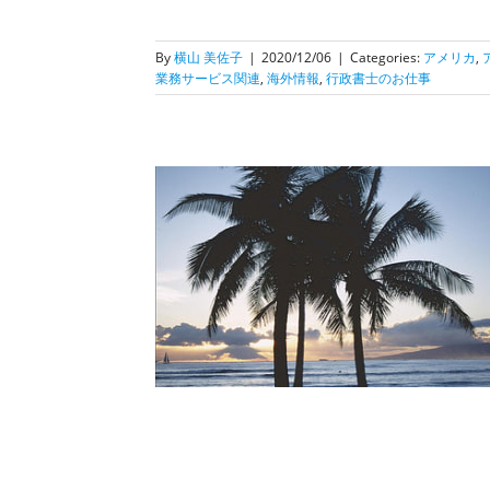
By
横山 美佐子
|
2020/12/06
|
Categories:
アメリカ
,
業務サービス関連
,
海外情報
,
行政書士のお仕事
】朗報！ハワイ旅行
離が免除されます
スター
行政書士のお