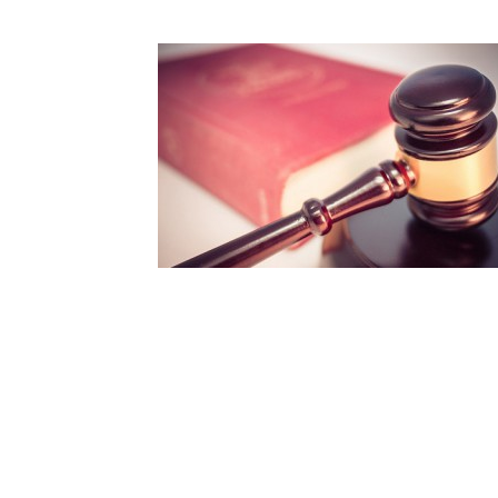
idavit=アフィダ
カの事例を紹介しま
サービス関連
行政書
認証