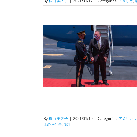
By
横山 美佐子
|
2021/01/17
|
Categories:
アメリカ
,
分処の書類認証】米
？ポンペオ長官の発
限の予感
業務サービス関連
行
事
認証
By
横山 美佐子
|
2021/01/10
|
Categories:
アメリカ
,
士のお仕事
,
認証