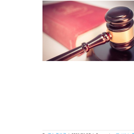
カ大使館で宣誓供述
解説と事例をご紹介
。
連
行政書士のお仕事