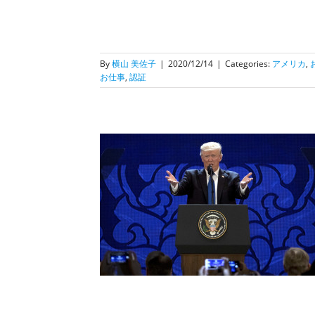
By
横山 美佐子
|
2020/12/14
|
Categories:
アメリカ
,
お仕事
,
認証
年9月12日の大統領
への効力
光・就労等）
ビザ情
情報
行政書士のお仕