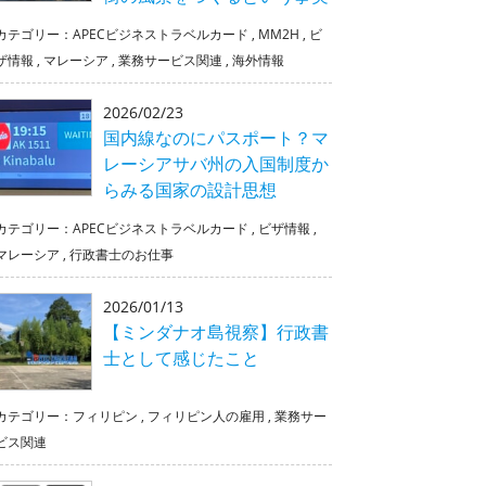
カテゴリー：
APECビジネストラベルカード
,
MM2H
,
ビ
ザ情報
,
マレーシア
,
業務サービス関連
,
海外情報
2026/02/23
国内線なのにパスポート？マ
レーシアサバ州の入国制度か
らみる国家の設計思想
カテゴリー：
APECビジネストラベルカード
,
ビザ情報
,
マレーシア
,
行政書士のお仕事
2026/01/13
【ミンダナオ島視察】行政書
士として感じたこと
カテゴリー：
フィリピン
,
フィリピン人の雇用
,
業務サー
ビス関連