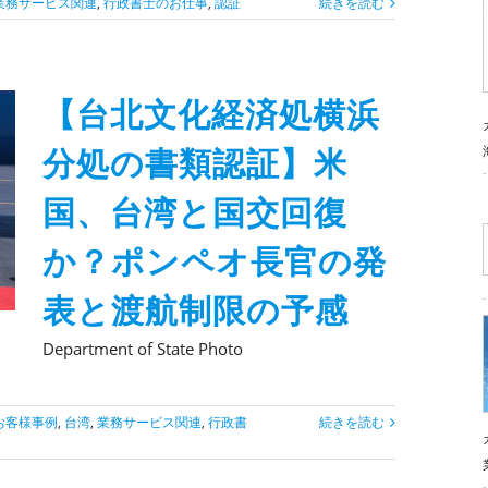
業務サービス関連
,
行政書士のお仕事
,
認証
続きを読む
【台北文化経済処横浜
分処の書類認証】米
国、台湾と国交回復
か？ポンペオ長官の発
表と渡航制限の予感
Department of State Photo
お客様事例
,
台湾
,
業務サービス関連
,
行政書
続きを読む