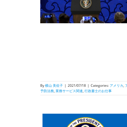
光・就労等）
ビザ情
関連
行政書士のお仕
By
横山 美佐子
|
2021/07/18
|
Categories:
アメリカ
,
予防法務
,
業務サービス関連
,
行政書士のお仕事