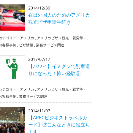
2014/12/30
在日外国人のためのアメリカ
観光ビザ申請手続き
カテゴリー：
アメリカ
,
アメリカビザ（観光・就労等）
,
お客様事例
,
ビザ情報
,
業務サービス関連
2017/07/17
【ハワイ】イミグレで別室送
りになった！怖い経験②
カテゴリー：
アメリカ
,
アメリカビザ（観光・就労等）
,
お客様事例
,
業務サービス関連
2014/11/07
【APECビジネストラベルカ
ード】②こんなときに役立ち
ます