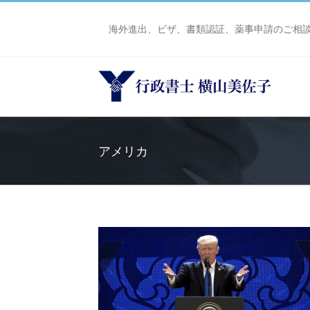
Skip
to
海外進出、ビザ、書類認証、薬事申請のご相
content
アメリカ
マが作り、トランプ
のの差し止められ、
た政策、DACA