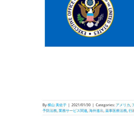
はいつ頃？Bビザの
留ですが、ホワイト
き注目です。
光・就労等）
ビザ情
関連
海外進出
薬事医
士のお仕事
By
横山 美佐子
|
2021/01/30
|
Categories:
アメリカ
,
予防法務
,
業務サービス関連
,
海外進出
,
薬事医療法務
,
行