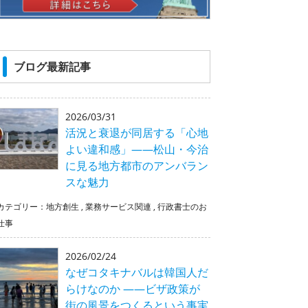
ブログ最新記事
2026/03/31
活況と衰退が同居する「心地
よい違和感」――松山・今治
に見る地方都市のアンバラン
スな魅力
カテゴリー：
地方創生
,
業務サービス関連
,
行政書士のお
仕事
2026/02/24
なぜコタキナバルは韓国人だ
らけなのか ――ビザ政策が
街の風景をつくるという事実