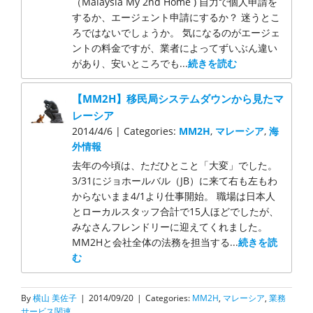
（Malaysia My 2nd Home ) 自力で個人申請を
するか、エージェント申請にするか？ 迷うとこ
ろではないでしょうか。 気になるのがエージェ
ントの料金ですが、業者によってずいぶん違い
があり、安いところでも...
続きを読む
【MM2H】移民局システムダウンから見たマ
レーシア
2014/4/6 | Categories:
MM2H
,
マレーシア
,
海
外情報
去年の今頃は、ただひとこと「大変」でした。
3/31にジョホールバル（JB）に来て右も左もわ
からないまま4/1より仕事開始。 職場は日本人
とローカルスタッフ合計で15人ほどでしたが、
みなさんフレンドリーに迎えてくれました。
MM2Hと会社全体の法務を担当する...
続きを読
む
By
横山 美佐子
|
2014/09/20
|
Categories:
MM2H
,
マレーシア
,
業務
サービス関連