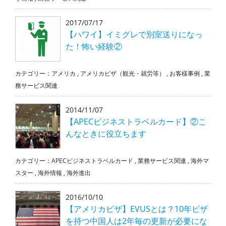
2017/07/17
【ハワイ】イミグレで別室送りになっ
た！怖い経験②
カテゴリー：
アメリカ
,
アメリカビザ（観光・就労等）
,
お客様事例
,
業
務サービス関連
2014/11/07
【APECビジネストラベルカード】②こ
んなときに役立ちます
カテゴリー：
APECビジネストラベルカード
,
業務サービス関連
,
海外マ
スター
,
海外情報
,
海外進出
2016/10/10
【アメリカビザ】EVUSとは？10年ビザ
を持つ中国人は2年毎の更新が必要にな