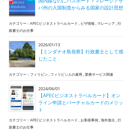
国内線なのにパスポート？マレーシアサ
バ州の入国制度からみる国家の設計思想
カテゴリー：
APECビジネストラベルカード
,
ビザ情報
,
マレーシア
,
行
政書士のお仕事
2026/01/13
【ミンダナオ島視察】行政書士として感
じたこと
カテゴリー：
フィリピン
,
フィリピン人の雇用
,
業務サービス関連
2024/06/01
【APECビジネストラベルカード】オン
ライン申請とバーチャルカードのメリッ
ト
カテゴリー：
APECビジネストラベルカード
,
お客様事例
,
海外進出
,
行
政書士のお仕事