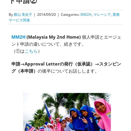
ト申請②
By
横山 美佐子
|
2014/09/20
|
Categories:
MM2H
,
マレーシア
,
業務
サービス関連
MM2H
(Malaysia My 2nd Home)
個人申請とエージェ
ント申請の違いについて、続きです。
（①は
こちら
）
申請→Approval Letterの発行（仮承認）→スタンピン
グ（本申請）
の後半についてお話しします。