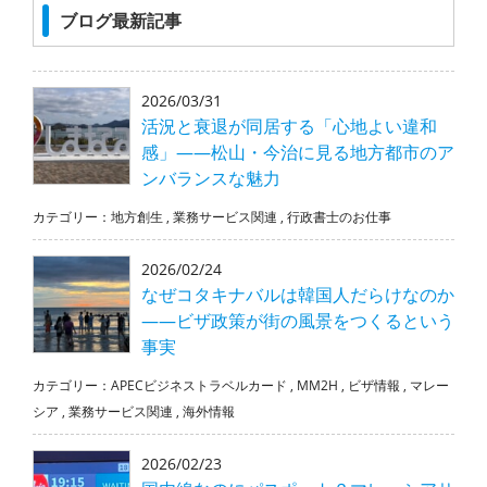
ブログ最新記事
2026/03/31
活況と衰退が同居する「心地よい違和
感」――松山・今治に見る地方都市のア
ンバランスな魅力
カテゴリー：
地方創生
,
業務サービス関連
,
行政書士のお仕事
2026/02/24
なぜコタキナバルは韓国人だらけなのか
――ビザ政策が街の風景をつくるという
事実
カテゴリー：
APECビジネストラベルカード
,
MM2H
,
ビザ情報
,
マレー
シア
,
業務サービス関連
,
海外情報
2026/02/23