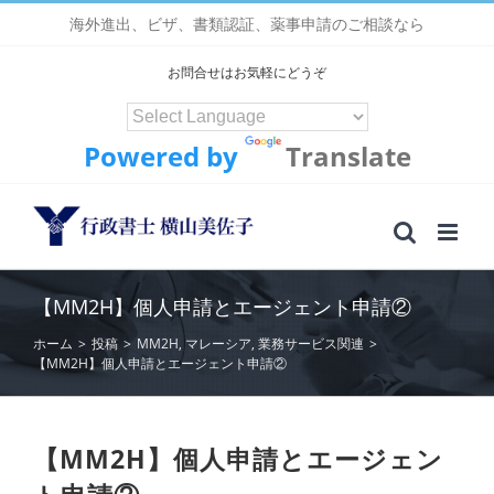
Skip
海外進出、ビザ、書類認証、薬事申請のご相談なら
to
content
お問合せはお気軽にどうぞ
Powered by
Translate
【MM2H】個人申請とエージェント申請②
ホーム
>
投稿
>
MM2H
,
マレーシア
,
業務サービス関連
>
【MM2H】個人申請とエージェント申請②
【MM2H】個人申請とエージェン