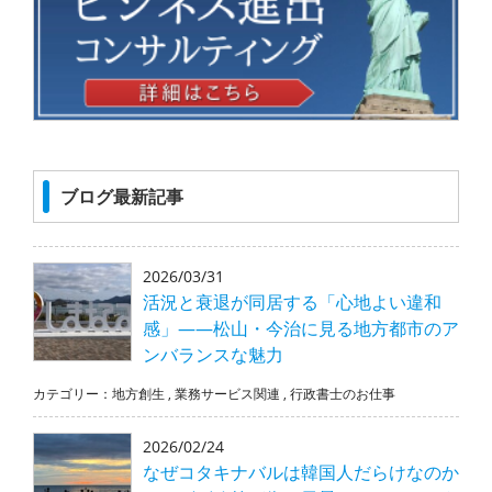
ブログ最新記事
2026/03/31
活況と衰退が同居する「心地よい違和
感」――松山・今治に見る地方都市のア
ンバランスな魅力
カテゴリー：
地方創生
,
業務サービス関連
,
行政書士のお仕事
2026/02/24
なぜコタキナバルは韓国人だらけなのか