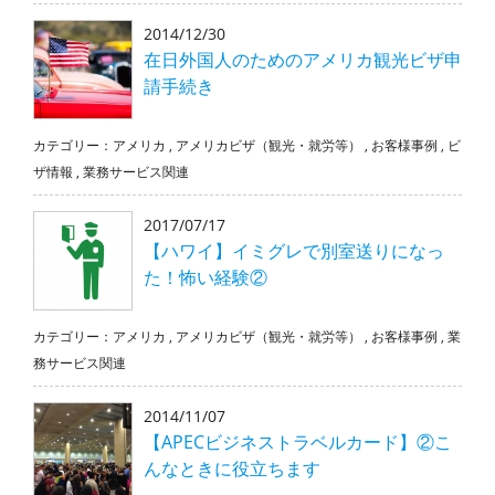
2014/12/30
在日外国人のためのアメリカ観光ビザ申
請手続き
カテゴリー：
アメリカ
,
アメリカビザ（観光・就労等）
,
お客様事例
,
ビ
ザ情報
,
業務サービス関連
2017/07/17
【ハワイ】イミグレで別室送りになっ
た！怖い経験②
カテゴリー：
アメリカ
,
アメリカビザ（観光・就労等）
,
お客様事例
,
業
務サービス関連
2014/11/07
【APECビジネストラベルカード】②こ
んなときに役立ちます