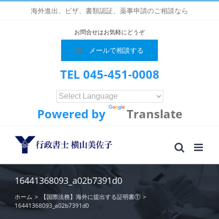
Skip
海外進出、ビザ、書類認証、薬事申請のご相談なら
to
content
お問合せはお気軽にどうぞ
メールで相談する
TEL 045-451-0008
Powered by
Translate
16441368093_a02b7391d0
ホーム
>
【国際法務】海外に提出する証明書①
>
16441368093_a02b7391d0