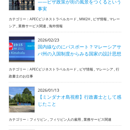
――ビザ政策が街の風景をつくるという
事実
カテゴリー：
APECビジネストラベルカード
,
MM2H
,
ビザ情報
,
マレー
シア
,
業務サービス関連
,
海外情報
2026/02/23
国内線なのにパスポート？マレーシアサ
バ州の入国制度からみる国家の設計思想
カテゴリー：
APECビジネストラベルカード
,
ビザ情報
,
マレーシア
,
行
政書士のお仕事
2026/01/13
【ミンダナオ島視察】行政書士として感
じたこと
カテゴリー：
フィリピン
,
フィリピン人の雇用
,
業務サービス関連