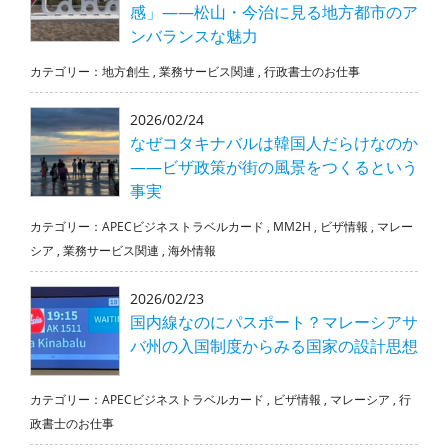
感」――松山・今治に見る地方都市のア
ンバランスな魅力
カテゴリー：
地方創生
,
業務サービス関連
,
行政書士のお仕事
2026/02/24
なぜコタキナバルは韓国人だらけなのか
――ビザ政策が街の風景をつくるという
事実
カテゴリー：
APECビジネストラベルカード
,
MM2H
,
ビザ情報
,
マレー
シア
,
業務サービス関連
,
海外情報
2026/02/23
国内線なのにパスポート？マレーシアサ
バ州の入国制度からみる国家の設計思想
カテゴリー：
APECビジネストラベルカード
,
ビザ情報
,
マレーシア
,
行
政書士のお仕事