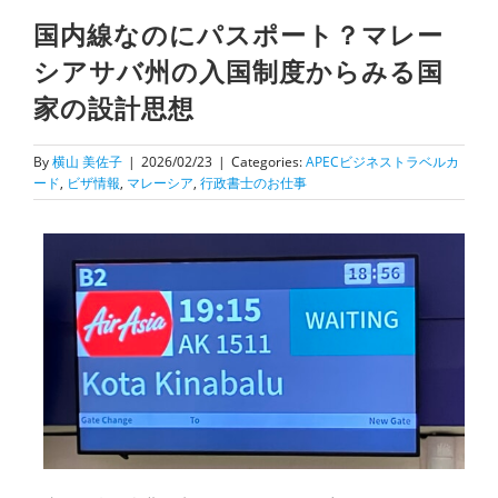
国内線なのにパスポート？マレー
シアサバ州の入国制度からみる国
家の設計思想
By
横山 美佐子
|
2026/02/23
|
Categories:
APECビジネストラベルカ
ード
,
ビザ情報
,
マレーシア
,
行政書士のお仕事