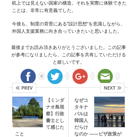
机上では見えない国家の構造。それを実際に体験できた
ことは、非常に有意義でした。
今後も、制度の背景にある“設計思想”を意識しながら、
外国人支援業務に向き合っていきたいと思いました。
最後までお読み頂きありがとうございました。この記事
が参考になりましたら、この記事を共有していただける
と嬉しいです。
0
PREV
NEXT
【ミンダ
なぜコ
ナオ島視
タキナ
察】行政
バルは
書士とし
韓国人
て感じた
だらけ
こと
なのか ――ビザ政策が