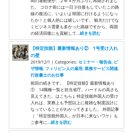
間の運航便が、２年４か月ぶりに再開されまし
た。 コロナ前には一日３往復もしていたこの路
線の復活に、いよいよ韓国に行けるようになっ
たか！と個人的には嬉しいです。 観光だけでな
くビジネス需要も多かった路線ですから、両国
の経済回復にも貢献して...
続きを読む
【特定技能】最新情報あり② 1号受け入れ
の壁
2019/12/1 | Categories:
セミナー・報告会
,
ビ
ザ情報
,
フィリピン人の雇用
,
業務サービス関連
,
行政書士のお仕事
前回の続きです。 【特定技能】最新情報あり
① 14職種一覧と担当省庁。ハードルの高さも
見えてきた。はこちら↓ 特定技能外国人の受け
入れは、実務上も予想以上に複雑な制度設計に
なっていることがわかってきました。 外部記事
（「特定技能外国人」が日本に来ないワケ）も
ご参考に...
続きを読む