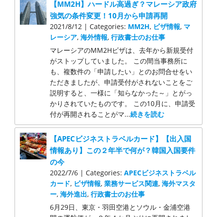
【MM2H】ハードル高過ぎ？マレーシア政府
強気の条件変更！10月から申請再開
2021/8/12 | Categories:
MM2H
,
ビザ情報
,
マ
レーシア
,
海外情報
,
行政書士のお仕事
マレーシアのMM2Hビザは、去年から新規受付
がストップしていました。 この間当事務所に
も、複数件の「申請したい」とのお問合せをい
ただきましたが、申請受付がされないことをご
説明すると、一様に「知らなかった～」とがっ
かりされていたものです。 この10月に、申請受
付が再開されることがマ...
続きを読む
【APECビジネストラベルカード】【出入国
情報あり】この２年半で何が？韓国入国要件
の今
2022/7/6 | Categories:
APECビジネストラベル
カード
,
ビザ情報
,
業務サービス関連
,
海外マスタ
ー
,
海外進出
,
行政書士のお仕事
6月29日、東京・羽田空港とソウル・金浦空港