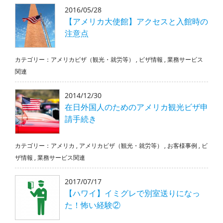
2016/05/28
【アメリカ大使館】アクセスと入館時の
注意点
カテゴリー：
アメリカビザ（観光・就労等）
,
ビザ情報
,
業務サービス
関連
2014/12/30
在日外国人のためのアメリカ観光ビザ申
請手続き
カテゴリー：
アメリカ
,
アメリカビザ（観光・就労等）
,
お客様事例
,
ビ
ザ情報
,
業務サービス関連
2017/07/17
【ハワイ】イミグレで別室送りになっ
た！怖い経験②