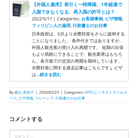
【外国人雇用】長引く一時帰国、1年経過で
入国できなくなる、再入国の許可とは？
2022/5/17 | Categories:
お客様事例
,
ビザ情報
,
フィリピン人の雇用
,
行政書士のお仕事
日本政府は、6月より水際対策をさらに緩和する
ことになりました。 条件付きではありますが、
外国人観光客の受け入れ再開です。 短期の出張
もより気軽にできることで、観光業界はもちろ
ん、各方面での交流の再開を期待しています。
水際対策に関する過去記事はこちらです↓ ビザ
は...
続きを読む
By
横山 美佐子
|
2026/02/23
|
Categories:
APECビジネストラベルカ
ード
,
ビザ情報
,
マレーシア
,
行政書士のお仕事
コメントする
Comment