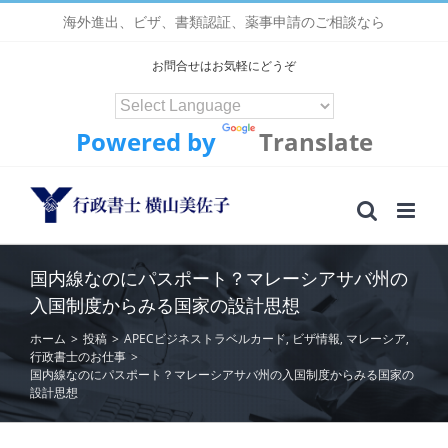
Skip
海外進出、ビザ、書類認証、薬事申請のご相談なら
to
content
お問合せはお気軽にどうぞ
Powered by
Translate
国内線なのにパスポート？マレーシアサバ州の
入国制度からみる国家の設計思想
ホーム
>
投稿
>
APECビジネストラベルカード
,
ビザ情報
,
マレーシア
,
行政書士のお仕事
>
国内線なのにパスポート？マレーシアサバ州の入国制度からみる国家の
設計思想