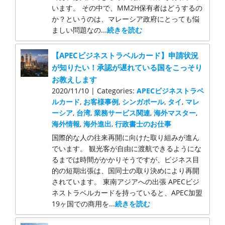
います。 その中で、MM2H保有者はどうするの
か？というのは、マレーシア政府にとっても悩
ましい問題なの...
続きを読む
【APECビジネストラベルカード】申請状況
が知りたい！承認が遅れている国をこっそり
お教えします
2020/11/10 | Categories:
APECビジネストラベ
ルカード
,
お客様事例
,
シンガポール
,
タイ
,
マレ
ーシア
,
台湾
,
業務サービス関連
,
海外マスター
,
海外情報
,
海外進出
,
行政書士のお仕事
国際的な人の往来再開に向けた取り組みが進ん
でいます。 観光客が自由に渡航できるようにな
るまでは時間がかかりそうですが、ビジネス目
的の短期出張は、国同士の取り決めにより再開
されています。 東南アジアへの出張 APECビジ
ネストラベルカードを持っていると、APEC加盟
19ヶ国での商用を...
続きを読む