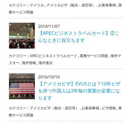
カテゴリー：
アメリカ
,
アメリカビザ（観光・就労等）
,
お客様事例
,
業
務サービス関連
2014/11/07
【APECビジネストラベルカード】②こ
んなときに役立ちます
カテゴリー：
APECビジネストラベルカード
,
業務サービス関連
,
海外マ
スター
,
海外情報
,
海外進出
2016/10/10
【アメリカビザ】EVUSとは？10年ビザ
を持つ中国人は2年毎の更新が必要にな
ります
カテゴリー：
アメリカビザ（観光・就労等）
,
お客様事例
,
ビザ情報
,
業
務サービス関連