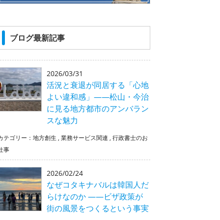
ブログ最新記事
2026/03/31
活況と衰退が同居する「心地
よい違和感」――松山・今治
に見る地方都市のアンバラン
スな魅力
カテゴリー：
地方創生
,
業務サービス関連
,
行政書士のお
仕事
2026/02/24
なぜコタキナバルは韓国人だ
らけなのか ――ビザ政策が
街の風景をつくるという事実