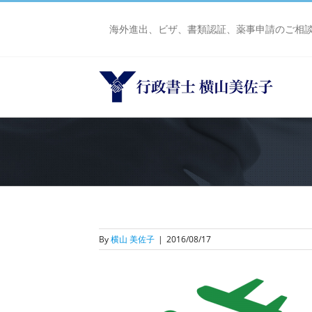
Skip
to
海外進出、ビザ、書類認証、薬事申請のご相
content
By
横山 美佐子
|
2016/08/17