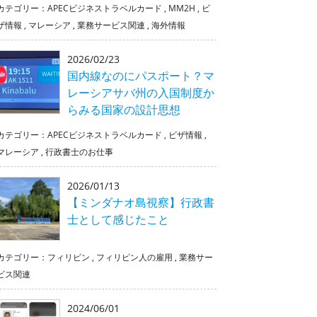
カテゴリー：
APECビジネストラベルカード
,
MM2H
,
ビ
ザ情報
,
マレーシア
,
業務サービス関連
,
海外情報
2026/02/23
国内線なのにパスポート？マ
レーシアサバ州の入国制度か
らみる国家の設計思想
カテゴリー：
APECビジネストラベルカード
,
ビザ情報
,
マレーシア
,
行政書士のお仕事
2026/01/13
【ミンダナオ島視察】行政書
士として感じたこと
カテゴリー：
フィリピン
,
フィリピン人の雇用
,
業務サー
ビス関連
2024/06/01