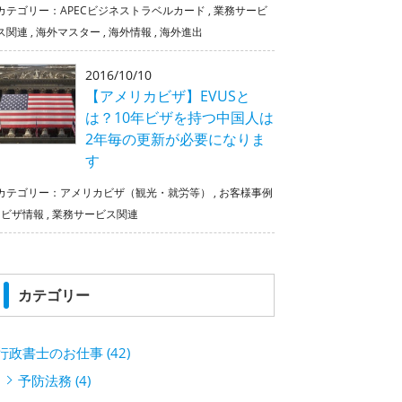
カテゴリー：
APECビジネストラベルカード
,
業務サービ
ス関連
,
海外マスター
,
海外情報
,
海外進出
2016/10/10
【アメリカビザ】EVUSと
は？10年ビザを持つ中国人は
2年毎の更新が必要になりま
す
カテゴリー：
アメリカビザ（観光・就労等）
,
お客様事例
,
ビザ情報
,
業務サービス関連
カテゴリー
行政書士のお仕事 (42)
予防法務 (4)