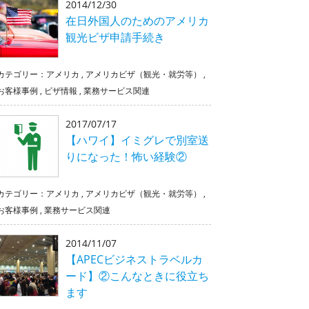
2014/12/30
在日外国人のためのアメリカ
観光ビザ申請手続き
カテゴリー：
アメリカ
,
アメリカビザ（観光・就労等）
,
お客様事例
,
ビザ情報
,
業務サービス関連
2017/07/17
【ハワイ】イミグレで別室送
りになった！怖い経験②
カテゴリー：
アメリカ
,
アメリカビザ（観光・就労等）
,
お客様事例
,
業務サービス関連
2014/11/07
【APECビジネストラベルカ
ード】②こんなときに役立ち
ます