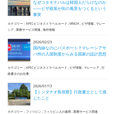
なぜコタキナバルは韓国人だらけなのか
――ビザ政策が街の風景をつくるという
事実
カテゴリー：
APECビジネストラベルカード
,
MM2H
,
ビザ情報
,
マレー
シア
,
業務サービス関連
,
海外情報
2026/02/23
国内線なのにパスポート？マレーシアサ
バ州の入国制度からみる国家の設計思想
カテゴリー：
APECビジネストラベルカード
,
ビザ情報
,
マレーシア
,
行
政書士のお仕事
2026/01/13
【ミンダナオ島視察】行政書士として感
じたこと
カテゴリー：
フィリピン
,
フィリピン人の雇用
,
業務サービス関連