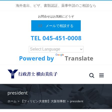
Skip
海外進出、ビザ、書類認証、薬事申請のご相談なら
to
content
お問合せはお気軽にどうぞ
メールで相談する
TEL 045-451-0008
Powered by
Translate
president
ホーム
>
【フィリピン大使館】大阪領事館
>
president