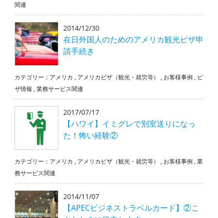
関連
2014/12/30
在日外国人のためのアメリカ観光ビザ申
請手続き
カテゴリー：
アメリカ
,
アメリカビザ（観光・就労等）
,
お客様事例
,
ビ
ザ情報
,
業務サービス関連
2017/07/17
【ハワイ】イミグレで別室送りになっ
た！怖い経験②
カテゴリー：
アメリカ
,
アメリカビザ（観光・就労等）
,
お客様事例
,
業
務サービス関連
2014/11/07
【APECビジネストラベルカード】②こ