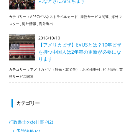
んなときに役立ちます
カテゴリー：
APECビジネストラベルカード
,
業務サービス関連
,
海外マ
スター
,
海外情報
,
海外進出
2016/10/10
【アメリカビザ】EVUSとは？10年ビザ
を持つ中国人は2年毎の更新が必要にな
ります
カテゴリー：
アメリカビザ（観光・就労等）
,
お客様事例
,
ビザ情報
,
業
務サービス関連
カテゴリー
行政書士のお仕事 (42)
予防法務 (4)