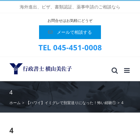
Skip
海外進出、ビザ、書類認証、薬事申請のご相談なら
to
content
お問合せはお気軽にどうぞ
メールで相談する
TEL 045-451-0008
4
ホーム
>
【ハワイ】イミグレで別室送りになった！怖い経験①
>
4
4