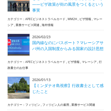
――ビザ政策が街の風景をつくるという
事実
カテゴリー：
APECビジネストラベルカード
,
MM2H
,
ビザ情報
,
マレー
シア
,
業務サービス関連
,
海外情報
2026/02/23
国内線なのにパスポート？マレーシアサ
バ州の入国制度からみる国家の設計思想
カテゴリー：
APECビジネストラベルカード
,
ビザ情報
,
マレーシア
,
行
政書士のお仕事
2026/01/13
【ミンダナオ島視察】行政書士として感
じたこと
カテゴリー：
フィリピン
,
フィリピン人の雇用
,
業務サービス関連