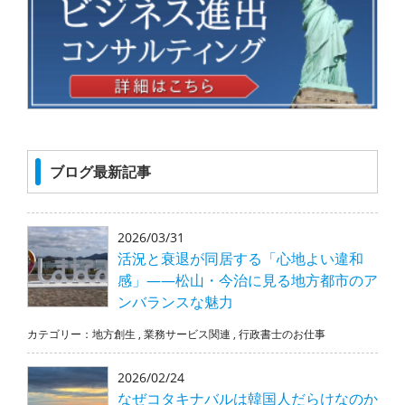
ブログ最新記事
2026/03/31
活況と衰退が同居する「心地よい違和
感」――松山・今治に見る地方都市のア
ンバランスな魅力
カテゴリー：
地方創生
,
業務サービス関連
,
行政書士のお仕事
2026/02/24
なぜコタキナバルは韓国人だらけなのか