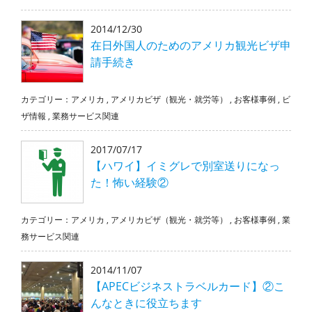
2014/12/30
在日外国人のためのアメリカ観光ビザ申
請手続き
カテゴリー：
アメリカ
,
アメリカビザ（観光・就労等）
,
お客様事例
,
ビ
ザ情報
,
業務サービス関連
2017/07/17
【ハワイ】イミグレで別室送りになっ
た！怖い経験②
カテゴリー：
アメリカ
,
アメリカビザ（観光・就労等）
,
お客様事例
,
業
務サービス関連
2014/11/07
【APECビジネストラベルカード】②こ
んなときに役立ちます