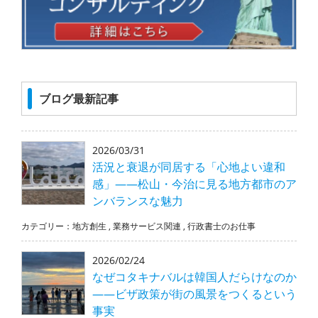
ブログ最新記事
2026/03/31
活況と衰退が同居する「心地よい違和
感」――松山・今治に見る地方都市のア
ンバランスな魅力
カテゴリー：
地方創生
,
業務サービス関連
,
行政書士のお仕事
2026/02/24
なぜコタキナバルは韓国人だらけなのか
――ビザ政策が街の風景をつくるという
事実