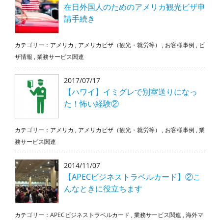
在日外国人のためのアメリカ観光ビザ申
請手続き
カテゴリー：
アメリカ
,
アメリカビザ（観光・就労等）
,
お客様事例
,
ビ
ザ情報
,
業務サービス関連
2017/07/17
【ハワイ】イミグレで別室送りになっ
た！怖い経験②
カテゴリー：
アメリカ
,
アメリカビザ（観光・就労等）
,
お客様事例
,
業
務サービス関連
2014/11/07
【APECビジネストラベルカード】②こ
んなときに役立ちます
カテゴリー：
APECビジネストラベルカード
,
業務サービス関連
,
海外マ