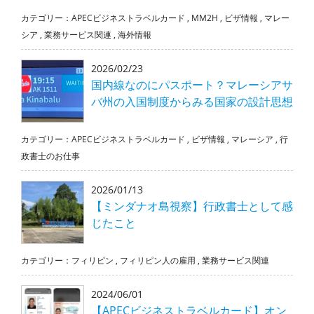
カテゴリー：
APECビジネストラベルカード
,
MM2H
,
ビザ情報
,
マレー
シア
,
業務サービス関連
,
海外情報
2026/02/23
国内線なのにパスポート？マレーシアサ
バ州の入国制度からみる国家の設計思想
カテゴリー：
APECビジネストラベルカード
,
ビザ情報
,
マレーシア
,
行
政書士のお仕事
2026/01/13
【ミンダナオ島視察】行政書士として感
じたこと
カテゴリー：
フィリピン
,
フィリピン人の雇用
,
業務サービス関連
2024/06/01
【APECビジネストラベルカード】オン