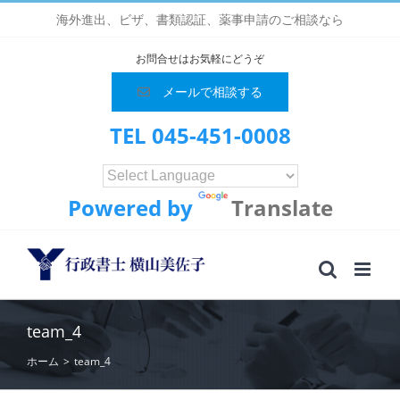
Skip
海外進出、ビザ、書類認証、薬事申請のご相談なら
to
content
お問合せはお気軽にどうぞ
メールで相談する
TEL 045-451-0008
Powered by
Translate
team_4
ホーム
>
team_4