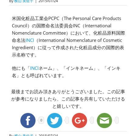
By
横山 美佐子
|
2015/07/24
米国化粧品工業会PCPC（The Personal Care Products
Council）の国際命名法委員会INC（International
Nomenclature Committee）において、化粧品原料国際
命名法
INCI
（International Nomenclature of Cosmetic
Ingredient）に従って作成された化粧品成分の国際的表
示名称です。
他にも「
INCI
ネーム」、「インキネーム」、「インキ
名」とも呼ばれています。
最後までお読み頂きありがとうございました。この記事
が参考になりましたら、この記事を共有していただける
と嬉しいです。
0
By
横山 美佐子
|
2015/07/24