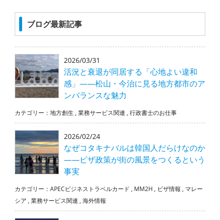
ブログ最新記事
2026/03/31
活況と衰退が同居する「心地よい違和
感」――松山・今治に見る地方都市のア
ンバランスな魅力
カテゴリー：
地方創生
,
業務サービス関連
,
行政書士のお仕事
2026/02/24
なぜコタキナバルは韓国人だらけなのか
――ビザ政策が街の風景をつくるという
事実
カテゴリー：
APECビジネストラベルカード
,
MM2H
,
ビザ情報
,
マレー
シア
,
業務サービス関連
,
海外情報