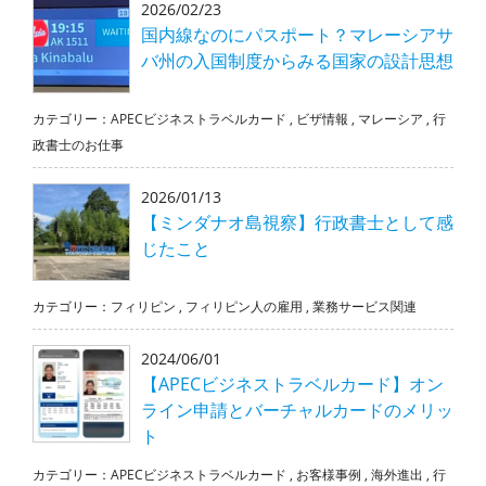
2026/02/23
国内線なのにパスポート？マレーシアサ
バ州の入国制度からみる国家の設計思想
カテゴリー：
APECビジネストラベルカード
,
ビザ情報
,
マレーシア
,
行
政書士のお仕事
2026/01/13
【ミンダナオ島視察】行政書士として感
じたこと
カテゴリー：
フィリピン
,
フィリピン人の雇用
,
業務サービス関連
2024/06/01
【APECビジネストラベルカード】オン
ライン申請とバーチャルカードのメリッ
ト
カテゴリー：
APECビジネストラベルカード
,
お客様事例
,
海外進出
,
行