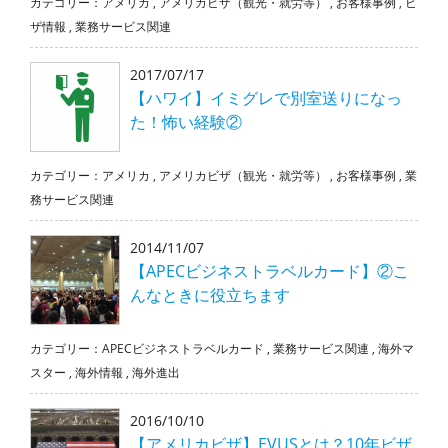
カテゴリー：
アメリカ
,
アメリカビザ（観光・就労等）
,
お客様事例
,
ビ
ザ情報
,
業務サービス関連
2017/07/17
【ハワイ】イミグレで別室送りになっ
た！怖い経験②
カテゴリー：
アメリカ
,
アメリカビザ（観光・就労等）
,
お客様事例
,
業
務サービス関連
2014/11/07
【APECビジネストラベルカード】②こ
んなときに役立ちます
カテゴリー：
APECビジネストラベルカード
,
業務サービス関連
,
海外マ
スター
,
海外情報
,
海外進出
2016/10/10
【アメリカビザ】EVUSとは？10年ビザ