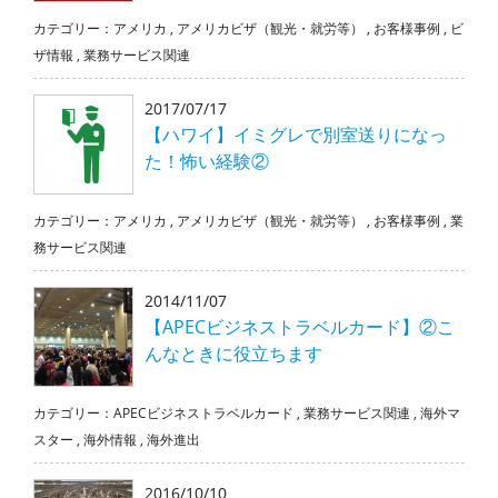
カテゴリー：
アメリカ
,
アメリカビザ（観光・就労等）
,
お客様事例
,
ビ
ザ情報
,
業務サービス関連
2017/07/17
【ハワイ】イミグレで別室送りになっ
た！怖い経験②
カテゴリー：
アメリカ
,
アメリカビザ（観光・就労等）
,
お客様事例
,
業
務サービス関連
2014/11/07
【APECビジネストラベルカード】②こ
んなときに役立ちます
カテゴリー：
APECビジネストラベルカード
,
業務サービス関連
,
海外マ
スター
,
海外情報
,
海外進出
2016/10/10