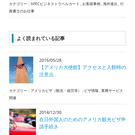
カテゴリー：
APECビジネストラベルカード
,
お客様事例
,
海外進出
,
行
政書士のお仕事
よく読まれている記事
2016/05/28
【アメリカ大使館】アクセスと入館時の
注意点
カテゴリー：
アメリカビザ（観光・就労等）
,
ビザ情報
,
業務サービス
関連
2014/12/30
在日外国人のためのアメリカ観光ビザ申
請手続き