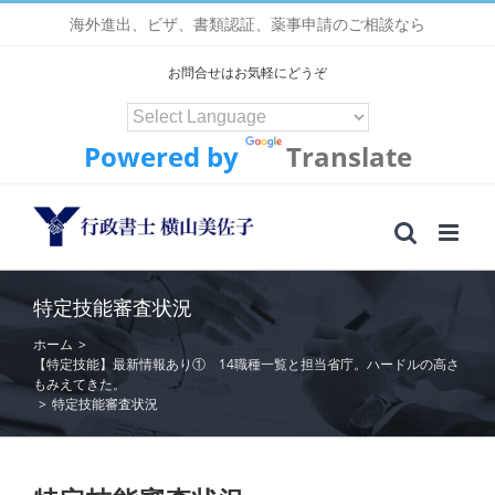
Skip
海外進出、ビザ、書類認証、薬事申請のご相談なら
to
content
お問合せはお気軽にどうぞ
Powered by
Translate
特定技能審査状況
ホーム
>
【特定技能】最新情報あり① 14職種一覧と担当省庁。ハードルの高さ
もみえてきた。
>
特定技能審査状況