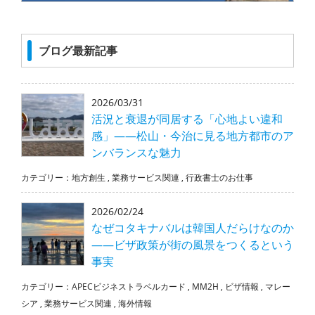
ブログ最新記事
2026/03/31
活況と衰退が同居する「心地よい違和
感」――松山・今治に見る地方都市のア
ンバランスな魅力
カテゴリー：
地方創生
,
業務サービス関連
,
行政書士のお仕事
2026/02/24
なぜコタキナバルは韓国人だらけなのか
――ビザ政策が街の風景をつくるという
事実
カテゴリー：
APECビジネストラベルカード
,
MM2H
,
ビザ情報
,
マレー
シア
,
業務サービス関連
,
海外情報