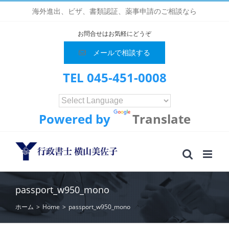
Skip
海外進出、ビザ、書類認証、薬事申請のご相談なら
to
content
お問合せはお気軽にどうぞ
メールで相談する
TEL 045-451-0008
Powered by
Translate
passport_w950_mono
ホーム
>
Home
>
passport_w950_mono