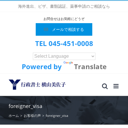
Skip
海外進出、ビザ、書類認証、薬事申請のご相談なら
to
content
お問合せはお気軽にどうぞ
メールで相談する
TEL 045-451-0008
Powered by
Translate
foreigner_visa
ホーム
>
お客様の声
>
foreigner_visa